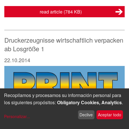
read article
(784 KB)
Druckerzeugnisse wirtschaftlich verpacken
ab Losgröße 1
22.10.2014
Recopilamos y procesamos su información personal para
los siguientes propósitos:
Obligatory Cookies, Analytics
.
Declive
Aceptar todo
Personalizar
...
Die neueste Verpackungstechnologie, "Logi Wrap 3D",
bietet die optimale Lösung für Probleme von Druckereien.