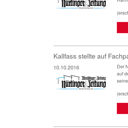
(ersc
Kallfass stellte auf Fach
Der N
10.10.2016
auf d
seine
(ersc