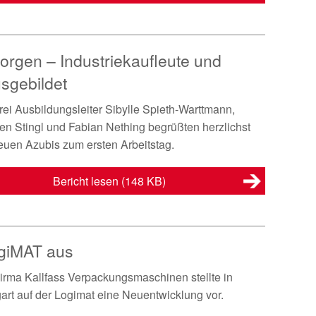
rgen – Industriekaufleute und
sgebildet
rei Ausbildungsleiter Sibylle Spieth-Warttmann,
n Stingl und Fabian Nething begrüßten herzlichst
euen Azubis zum ersten Arbeitstag.
Bericht lesen
(148 KB)
LogiMAT aus
irma Kallfass Verpackungsmaschinen stellte in
gart auf der Logimat eine Neuentwicklung vor.