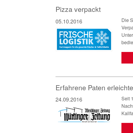
Pizza verpackt
Die S
05.10.2016
Verp
Unte
bedie
Erfahrene Paten erleicht
Seit 
24.09.2016
Nachw
Kallf