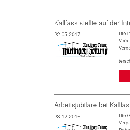
Kallfass stellte auf der I
Die I
22.05.2017
Veran
Verpa
(ersc
Arbeitsjubilare bei Kallfa
Die G
23.12.2016
Verp
Rahme