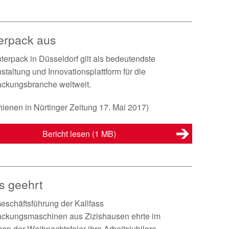
nterpack aus
nterpack in Düsseldorf gilt als bedeutendste
staltung und Innovationsplattform für die
ckungsbranche weltweit.
hienen in Nürtinger Zeitung 17. Mai 2017)
Bericht lesen
(1 MB)
ss geehrt
eschäftsführung der Kallfass
ackungsmaschinen aus Zizishausen ehrte im
n der Weihnachtsfeier ihre Arbeitsjubilare.