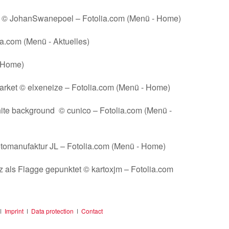
se © JohanSwanepoel – Fotolia.com (Menü - Home)
a.com (Menü - Aktuelles)
- Home)
 a market © elxeneize – Fotolia.com (Menü - Home)
hite background © cunico – Fotolia.com (Menü -
otomanufaktur JL – Fotolia.com (Menü - Home)
 als Flagge gepunktet © kartoxjm – Fotolia.com
ǀ
Imprint
ǀ
Data protection
ǀ
Contact