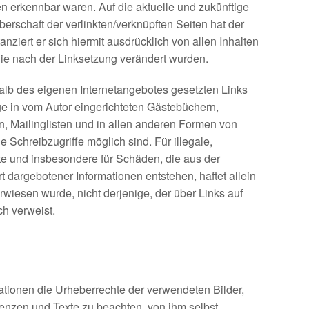
en erkennbar waren. Auf die aktuelle und zukünftige
berschaft der verlinkten/verknüpften Seiten hat der
anziert er sich hiermit ausdrücklich von allen Inhalten
 die nach der Linksetzung verändert wurden.
rhalb des eigenen Internetangebotes gesetzten Links
e in vom Autor eingerichteten Gästebüchern,
n, Mailinglisten und in allen anderen Formen von
 Schreibzugriffe möglich sind. Für illegale,
lte und insbesondere für Schäden, die aus der
 dargebotener Informationen entstehen, haftet allein
rwiesen wurde, nicht derjenige, der über Links auf
ch verweist.
ikationen die Urheberrechte der verwendeten Bilder,
nzen und Texte zu beachten, von ihm selbst