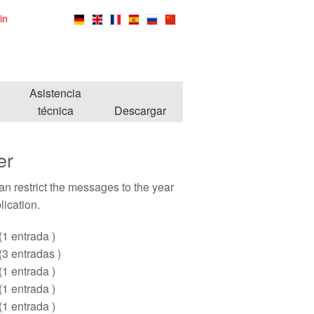
in
Asistencia
técnica
Descargar
er
n restrict
the messages to the year
lication.
(1 entrada )
(3 entradas )
(1 entrada )
(1 entrada )
(1 entrada )