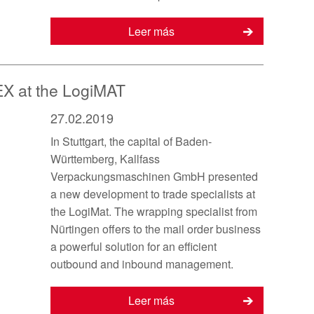
Leer más
EX at the LogiMAT
27.02.2019
In Stuttgart, the capital of Baden-
Württemberg, Kallfass
Verpackungsmaschinen GmbH presented
a new development to trade specialists at
the LogiMat. The wrapping specialist from
Nürtingen offers to the mail order business
a powerful solution for an efficient
outbound and inbound management.
Leer más