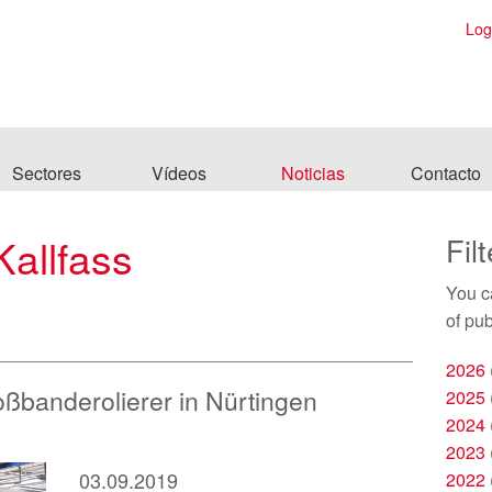
Log
Sectores
Vídeos
Noticias
Contacto
allfass
Filt
You ca
of pub
2026
ßbanderolierer in Nürtingen
2025
2024
2023
03.09.2019
2022