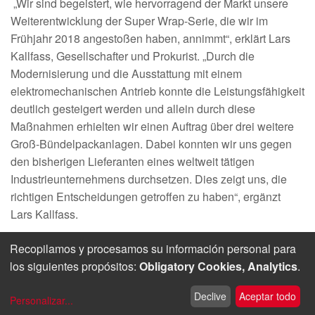
„Wir sind begeistert, wie hervorragend der Markt unsere
Weiterentwicklung der Super Wrap-Serie, die wir im
Frühjahr 2018 angestoßen haben, annimmt“, erklärt Lars
Kallfass, Gesellschafter und Prokurist. „Durch die
Modernisierung und die Ausstattung mit einem
elektromechanischen Antrieb konnte die Leistungsfähigkeit
deutlich gesteigert werden und allein durch diese
Maßnahmen erhielten wir einen Auftrag über drei weitere
Groß-Bündelpackanlagen. Dabei konnten wir uns gegen
den bisherigen Lieferanten eines weltweit tätigen
Industrieunternehmens durchsetzen. Dies zeigt uns, die
richtigen Entscheidungen getroffen zu haben“, ergänzt
Lars Kallfass.
Recopilamos y procesamos su información personal para
los siguientes propósitos:
Obligatory Cookies, Analytics
.
© 2026 Kallfass Verpackungsmaschinen GmbH
ǀ
Huella
ǀ
intimidad
ǀ
Contacto
Declive
Aceptar todo
Personalizar
...