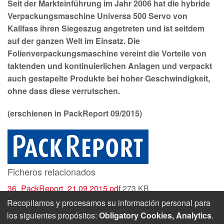
Seit der Markteinführung im Jahr 2006 hat die hybride
Verpackungsmaschine Universa 500 Servo von
Kallfass ihren Siegeszug angetreten und ist seitdem
auf der ganzen Welt im Einsatz. Die
Folienverpackungsmaschine vereint die Vorteile von
taktenden und kontinuierlichen Anlagen und verpackt
auch gestapelte Produkte bei hoher Geschwindigkeit,
ohne dass diese verrutschen.
(erschienen in PackReport 09/2015)
Ficheros relacionados
36_PackReport_21.09.2015.pdf
273 KB
Recopilamos y procesamos su información personal para
los siguientes propósitos:
Obligatory Cookies, Analytics
.
© 2026 Kallfass Verpackungsmaschinen GmbH
ǀ
Huella
ǀ
intimidad
ǀ
Contacto