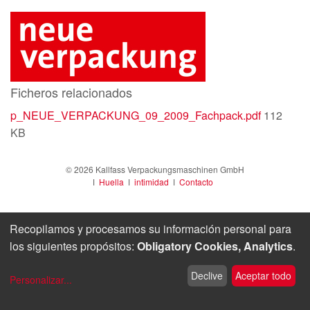
Ficheros relacionados
p_NEUE_VERPACKUNG_09_2009_Fachpack.pdf
112
KB
© 2026 Kallfass Verpackungsmaschinen GmbH
ǀ
Huella
ǀ
intimidad
ǀ
Contacto
Recopilamos y procesamos su información personal para
los siguientes propósitos:
Obligatory Cookies, Analytics
.
Declive
Aceptar todo
Personalizar
...