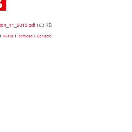
on_11_2010.pdf
163 KB
ǀ
Huella
ǀ
intimidad
ǀ
Contacto