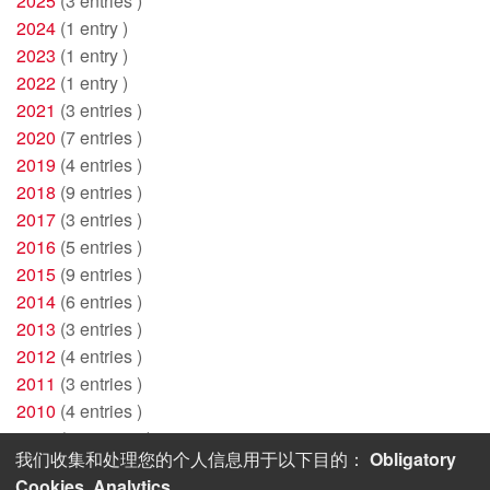
2025
(3 entries )
2024
(1 entry )
2023
(1 entry )
2022
(1 entry )
2021
(3 entries )
2020
(7 entries )
2019
(4 entries )
2018
(9 entries )
2017
(3 entries )
2016
(5 entries )
2015
(9 entries )
2014
(6 entries )
2013
(3 entries )
2012
(4 entries )
2011
(3 entries )
2010
(4 entries )
2009
(13 entries )
我们收集和处理您的个人信息用于以下目的：
Obligatory
2008
(2 entries )
Cookies, Analytics
。