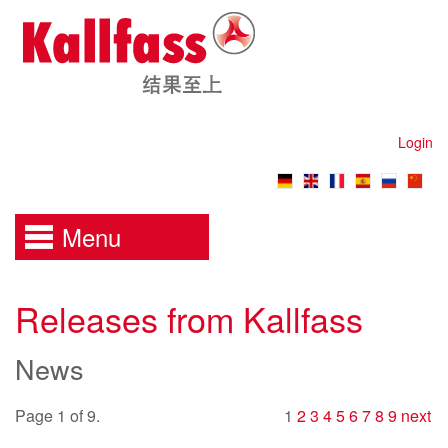
Login
Menu
Releases from Kallfass
News
Page 1 of 9.
1
2
3
4
5
6
7
8
9
next