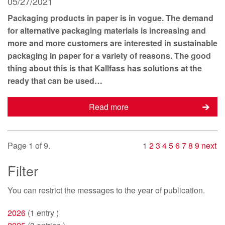
05/27/2021
Packaging products in paper is in vogue. The demand
for alternative packaging materials is increasing and
more and more customers are interested in sustainable
packaging in paper for a variety of reasons. The good
thing about this is that Kallfass has solutions at the
ready that can be used…
Read more
Page 1 of 9.
1
2
3
4
5
6
7
8
9
next
Filter
You can restrict
the messages to the year of publication.
2026
(1 entry )