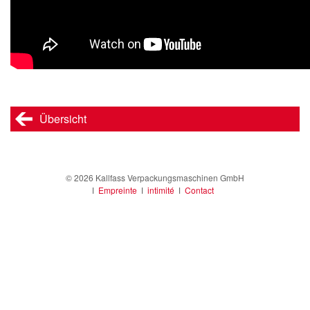
Übersicht
© 2026 Kallfass Verpackungsmaschinen GmbH
ǀ
Empreinte
ǀ
intimité
ǀ
Contact