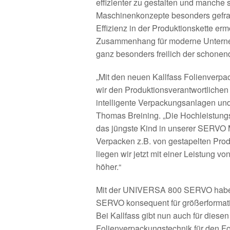
effizienter zu gestalten und manche s
Maschinenkonzepte besonders gefragt
Effizienz in der Produktionskette erm
Zusammenhang für moderne Unternehm
ganz besonders freilich der schone
„Mit den neuen Kallfass Folienverp
wir den Produktionsverantwortlichen 
intelligente Verpackungsanlagen und 
Thomas Breining. „Die Hochleist
das jüngste Kind in unserer SERVO M
Verpacken z.B. von gestapelten Pro
liegen wir jetzt mit einer Leistung v
höher.“
Mit der UNIVERSA 800 SERVO haben
SERVO konsequent für größerformati
Bei Kallfass gibt nun auch für dies
Folienverpackungstechnik für den Fo