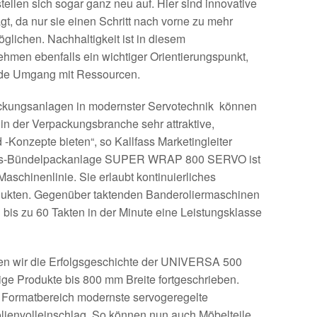
tellen sich sogar ganz neu auf. Hier sind innovative
, da nur sie einen Schritt nach vorne zu mehr
öglichen. Nachhaltigkeit ist in diesem
en ebenfalls ein wichtiger Orientierungspunkt,
nde Umgang mit Ressourcen.
ackungsanlagen in modernster Servotechnik können
in der Verpackungsbranche sehr attraktive,
-Konzepte bieten“, so Kallfass Marketingleiter
ungs-Bündelpackanlage SUPER WRAP 800 SERVO ist
aschinenlinie. Sie erlaubt kontinuierliches
dukten. Gegenüber taktenden Banderoliermaschinen
on bis zu 60 Takten in der Minute eine Leistungsklasse
 wir die Erfolgsgeschichte der UNIVERSA 500
ge Produkte bis 800 mm Breite fortgeschrieben.
en Formatbereich modernste servogeregelte
lienvolleinschlag. So können nun auch Möbelteile,