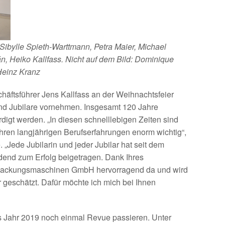
 Sibylle Spieth-Warttmann, Petra Maier, Michael
n, Heiko Kallfass. Nicht auf dem Bild: Dominique
Heinz Kranz
häftsführer Jens Kallfass an der Weihnachtsfeier
nd Jubilare vornehmen. Insgesamt 120 Jahre
igt werden. „In diesen schnelllebigen Zeiten sind
 ihren langjährigen Berufserfahrungen enorm wichtig“,
 „Jede Jubilarin und jeder Jubilar hat seit dem
idend zum Erfolg beigetragen. Dank Ihres
rpackungsmaschinen GmbH hervorragend da und wird
geschätzt. Dafür möchte ich mich bei Ihnen
as Jahr 2019 noch einmal Revue passieren. Unter