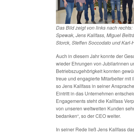
Das Bild zeigt von links nach rechts:
Spewak, Jens Kallfass, Miguel Beltrá
Storck, Steffen Soccodato und Karl-
Auch in diesem Jahr konnte der Gesc
wieder Ehrungen von Jubilarinnen u
Betriebszugehörigkeit konnten gewürd
treue und engagierte Mitarbeiter mit
so Jens Kallfass in seiner Ansprache.
Eintritt in das Unternehmen entsche
Engagements steht die Kallfass Ve
von unseren weltweiten Kunden sehr 
bedanken“, so der CEO weiter.
In seiner Rede ließ Jens Kallfass d