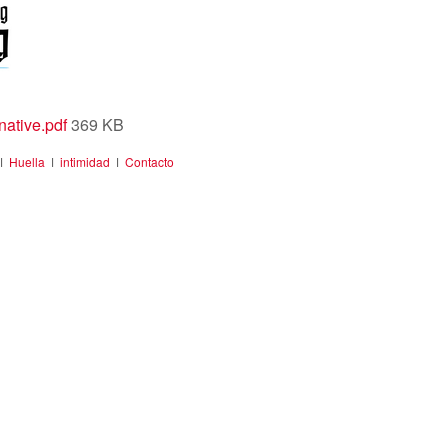
ative.pdf
369 KB
ǀ
Huella
ǀ
intimidad
ǀ
Contacto